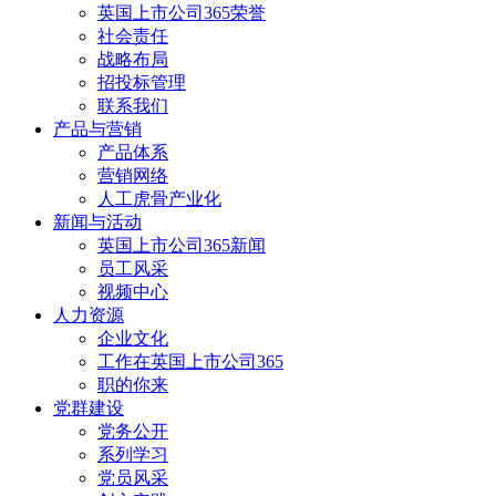
英国上市公司365荣誉
社会责任
战略布局
招投标管理
联系我们
产品与营销
产品体系
营销网络
人工虎骨产业化
新闻与活动
英国上市公司365新闻
员工风采
视频中心
人力资源
企业文化
工作在英国上市公司365
职的你来
党群建设
党务公开
系列学习
党员风采