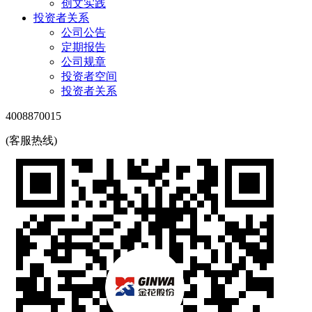
创文实践
投资者关系
公司公告
定期报告
公司规章
投资者空间
投资者关系
4008870015
(客服热线)